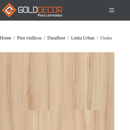
Pular
para
o
conteúdo
Home
/
Piso vinílicos
/
Durafloor
/
Linha Urban
/
Osaka