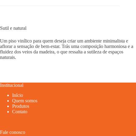
Sutil e natural
Um piso vinílico para quem deseja criar um ambiente minimalista e
aflorar a sensação de bem-estar. Trás uma composição harmoniosa e a
fluidez dos veios da madeira, o que ressalta a sutileza de espaços
naturais.
Institucional
Início
Quem somos
Produtos
Contato
Fale conosco