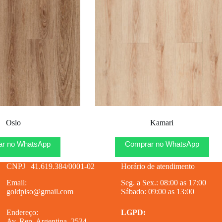
Oslo
Kamari
r no WhatsApp
Comprar no WhatsApp
CNPJ | 41.619.384/0001-02
Horário de atendimento
Email:
Seg. a Sex.: 08:00 as 17:00
goldpiso@gmail.com
Sábado: 09:00 as 13:00
Endereço:
LGPD:
Av. Rep. Argentina, 2534 –