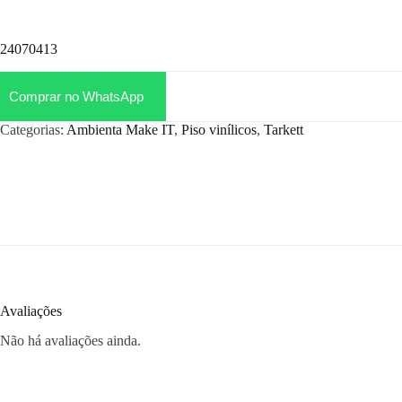
24070413
Comprar no WhatsApp
Categorias:
Ambienta Make IT
,
Piso vinílicos
,
Tarkett
Avaliações
Não há avaliações ainda.