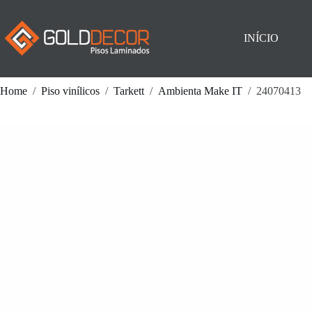
Pular
para
o
INÍCIO
conteúdo
Home
/
Piso vinílicos
/
Tarkett
/
Ambienta Make IT
/
24070413