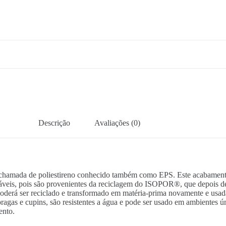
Descrição
Avaliações (0)
 é chamada de poliestireno conhecido também como EPS. Este acabament
tentáveis, pois são provenientes da reciclagem do ISOPOR®, que depois d
l poderá ser reciclado e transformado em matéria-prima novamente e usa
 pragas e cupins, são resistentes a água e pode ser usado em ambientes
ento.