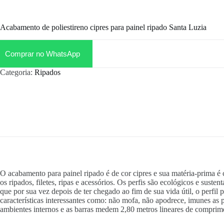
Acabamento de poliestireno cipres para painel ripado Santa Luzia
Comprar no WhatsApp
Categoria:
Ripados
O acabamento para painel ripado é de cor cipres e sua matéria-prima
os ripados, filetes, ripas e acessórios. Os perfis são ecológicos e sus
que por sua vez depois de ter chegado ao fim de sua vida útil, o perfi
características interessantes como: não mofa, não apodrece, imunes as
ambientes internos e as barras medem 2,80 metros lineares de comprim