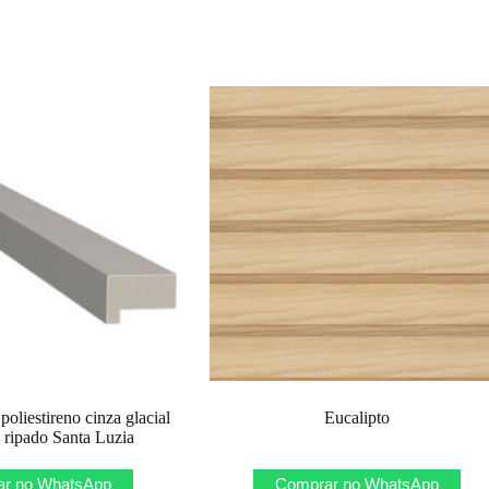
oliestireno cinza glacial
Eucalipto
l ripado Santa Luzia
r no WhatsApp
Comprar no WhatsApp