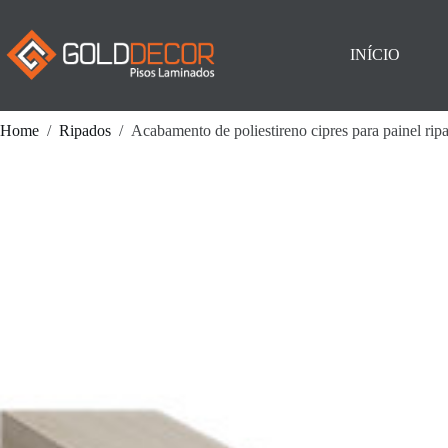
Pular
para
o
INÍCIO
conteúdo
Home
/
Ripados
/
Acabamento de poliestireno cipres para painel rip