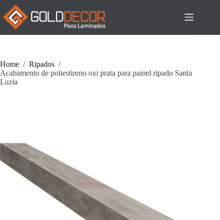
Pular
para
o
conteúdo
Home
/
Ripados
/
Acabamento de poliestireno oxi prata para painel ripado Santa
Luzia