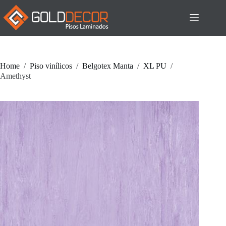
Pular
para
o
conteúdo
Home
/
Piso vinílicos
/
Belgotex Manta
/
XL PU
/
Amethyst