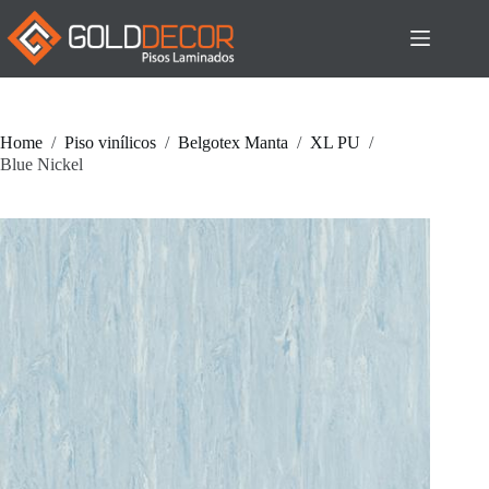
Pular
para
o
conteúdo
Home
/
Piso vinílicos
/
Belgotex Manta
/
XL PU
/
Blue Nickel