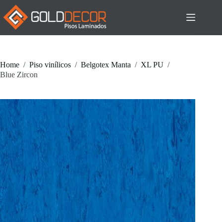
Pular
para
o
conteúdo
Home
/
Piso vinílicos
/
Belgotex Manta
/
XL PU
/
Blue Zircon