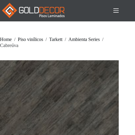
Pular
para
o
conteúdo
Home
/
Piso vinílicos
/
Tarkett
/
Ambienta Series
/
Cabreúva