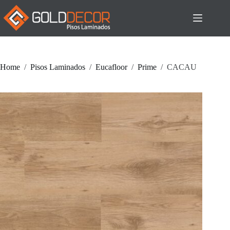
Pular
para
o
conteúdo
Home
/
Pisos Laminados
/
Eucafloor
/
Prime
/
CACAU