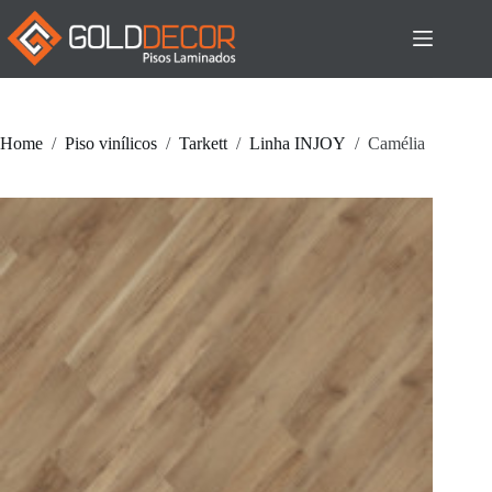
Pular
para
o
conteúdo
Home
/
Piso vinílicos
/
Tarkett
/
Linha INJOY
/
Camélia