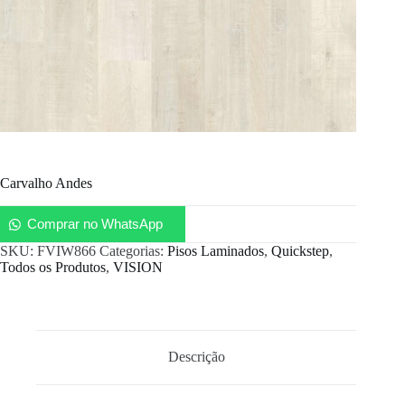
Carvalho Andes
Comprar no WhatsApp
SKU:
FVIW866
Categorias:
Pisos Laminados
,
Quickstep
,
Todos os Produtos
,
VISION
Descrição