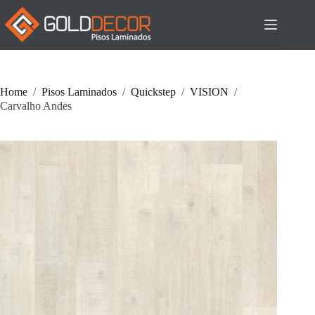
Pular
para
o
conteúdo
Home
/
Pisos Laminados
/
Quickstep
/
VISION
/
Carvalho Andes