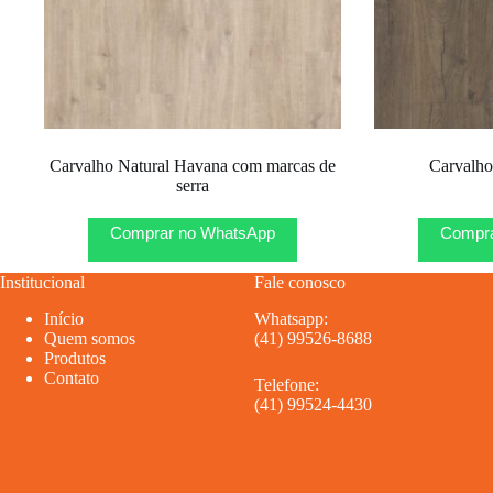
Carvalho Natural Havana com marcas de
Carvalho
serra
Comprar no WhatsApp
Compra
Institucional
Fale conosco
Início
Whatsapp:
Quem somos
(41) 99526-8688
Produtos
Contato
Telefone:
(41) 99524-4430