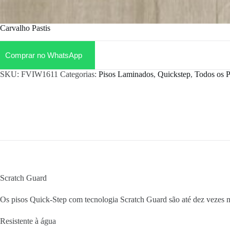
Carvalho Pastis
Comprar no WhatsApp
SKU:
FVIW1611
Categorias:
Pisos Laminados
,
Quickstep
,
Todos os P
Scratch Guard
Os pisos Quick-Step com tecnologia Scratch Guard são até dez vezes ma
Resistente à água