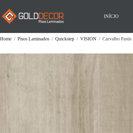
Pular
para
o
INÍCIO
conteúdo
Home
/
Pisos Laminados
/
Quickstep
/
VISION
/
Carvalho Pastis