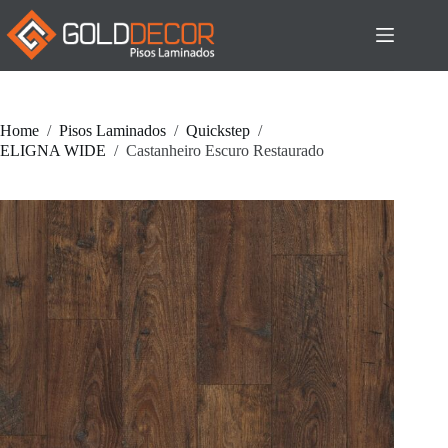
Pular
para
o
conteúdo
Home
/
Pisos Laminados
/
Quickstep
/
ELIGNA WIDE
/
Castanheiro Escuro Restaurado