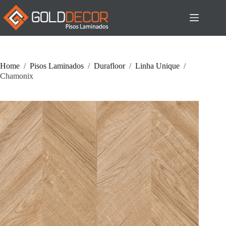
Pular
para
o
conteúdo
Home
/
Pisos Laminados
/
Durafloor
/
Linha Unique
/
Chamonix