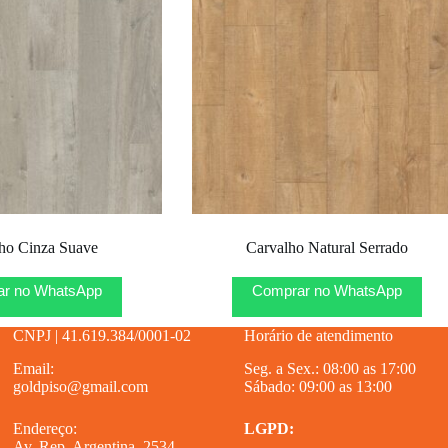
ho Cinza Suave
Carvalho Natural Serrado
r no WhatsApp
Comprar no WhatsApp
CNPJ | 41.619.384/0001-02
Horário de atendimento
Email:
Seg. a Sex.: 08:00 as 17:00
goldpiso@gmail.com
Sábado: 09:00 as 13:00
Endereço:
LGPD:
Av. Rep. Argentina, 2534 –