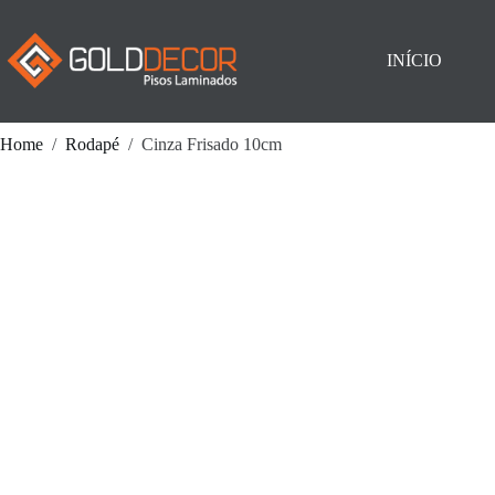
Pular
para
o
INÍCIO
conteúdo
Home
/
Rodapé
/
Cinza Frisado 10cm