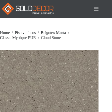
Pular
para
o
conteúdo
Home
/
Piso vinílicos
/
Belgotex Manta
/
Classic Mystique PUR
/
Cloud Stone