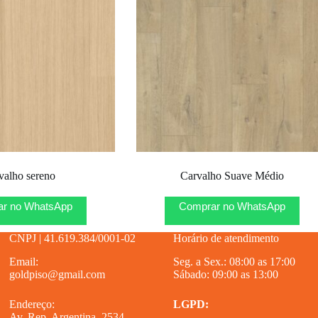
valho sereno
Carvalho Suave Médio
r no WhatsApp
Comprar no WhatsApp
CNPJ | 41.619.384/0001-02
Horário de atendimento
Email:
Seg. a Sex.: 08:00 as 17:00
goldpiso@gmail.com
Sábado: 09:00 as 13:00
Endereço:
LGPD:
Av. Rep. Argentina, 2534 –