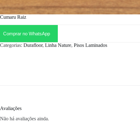
Cumaru Raiz
Comprar no WhatsApp
Categorias:
Durafloor
,
Linha Nature
,
Pisos Laminados
Avaliações
Não há avaliações ainda.