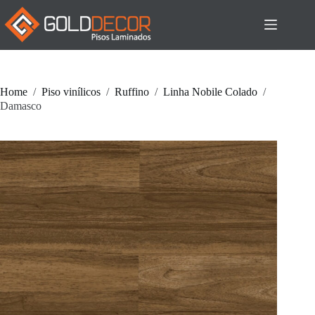
Pular
para
o
conteúdo
Home
/
Piso vinílicos
/
Ruffino
/
Linha Nobile Colado
/
Damasco