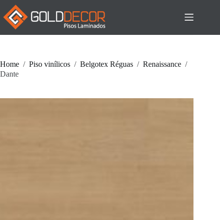
Pular
para
o
conteúdo
Home
/
Piso vinílicos
/
Belgotex Réguas
/
Renaissance
/
Dante