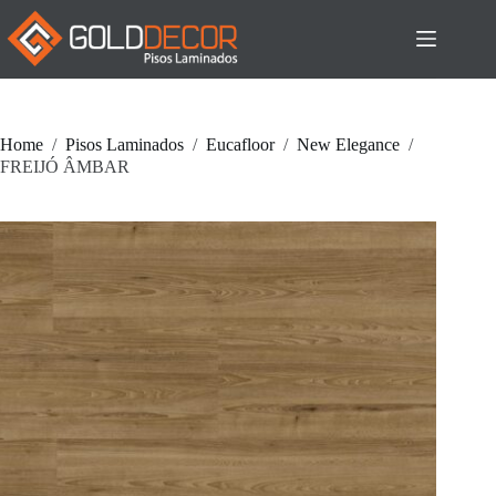
Pular
para
o
conteúdo
Home
/
Pisos Laminados
/
Eucafloor
/
New Elegance
/
FREIJÓ ÂMBAR