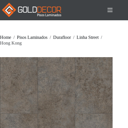
Pular
para
o
conteúdo
Home
/
Pisos Laminados
/
Durafloor
/
Linha Street
/
Hong Kong