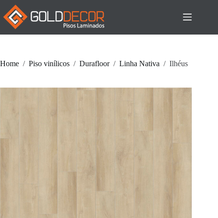
Pular
para
o
conteúdo
Home
/
Piso vinílicos
/
Durafloor
/
Linha Nativa
/
Ilhéus