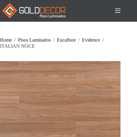
Pular
para
o
conteúdo
Home
/
Pisos Laminados
/
Eucafloor
/
Evidence
/
ITALIAN NOCE