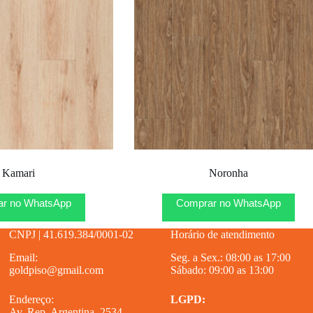
Kamari
Noronha
r no WhatsApp
Comprar no WhatsApp
CNPJ | 41.619.384/0001-02
Horário de atendimento
Email:
Seg. a Sex.: 08:00 as 17:00
goldpiso@gmail.com
Sábado: 09:00 as 13:00
Endereço:
LGPD:
Av. Rep. Argentina, 2534 –