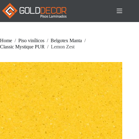
Pular
para
o
conteúdo
Home
/
Piso vinílicos
/
Belgotex Manta
/
Classic Mystique PUR
/
Lemon Zest