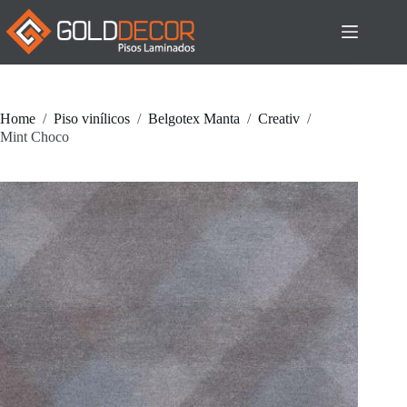
Pular
para
o
conteúdo
Home
/
Piso vinílicos
/
Belgotex Manta
/
Creativ
/
Mint Choco