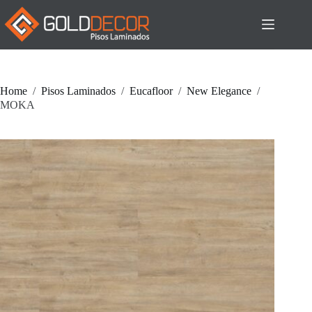
Pular
para
o
conteúdo
Home
/
Pisos Laminados
/
Eucafloor
/
New Elegance
/
MOKA