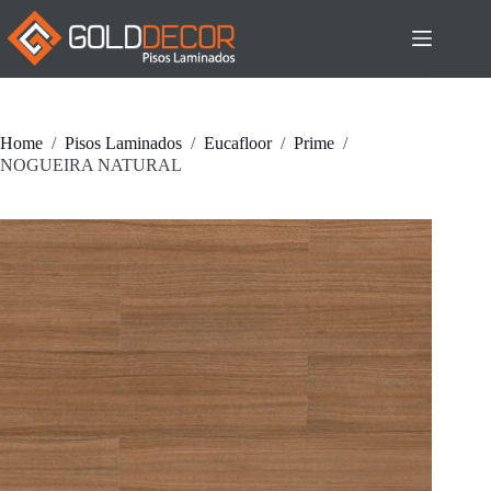
Pular
para
o
conteúdo
Home
/
Pisos Laminados
/
Eucafloor
/
Prime
/
NOGUEIRA NATURAL