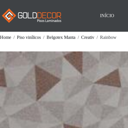
Pular
para
o
INÍCIO
conteúdo
Home
/
Piso vinílicos
/
Belgotex Manta
/
Creativ
/
Rainbow