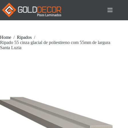
Pular
para
o
conteúdo
Home
/
Ripados
/
Ripado 55 cinza glacial de poliestireno com 55mm de largura
Santa Luzia