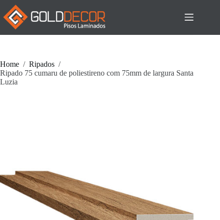
Pular
para
o
conteúdo
Home
/
Ripados
/
Ripado 75 cumaru de poliestireno com 75mm de largura Santa
Luzia