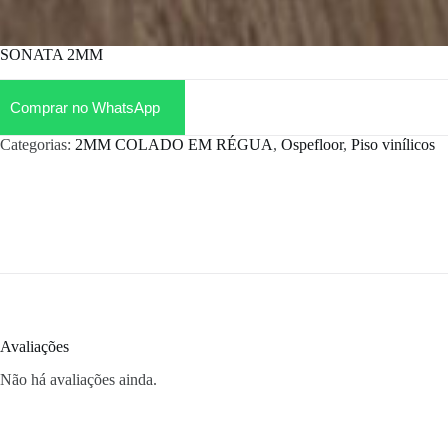
SONATA 2MM
Comprar no WhatsApp
Categorias:
2MM COLADO EM RÉGUA
,
Ospefloor
,
Piso vinílicos
Avaliações
Não há avaliações ainda.