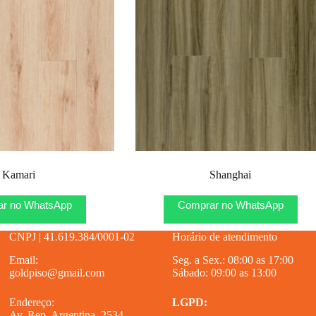
Kamari
Shanghai
r no WhatsApp
Comprar no WhatsApp
CNPJ | 41.619.384/0001-02
Horário de atendimento
Email:
Seg. a Sex.: 08:00 as 17:00
goldpiso@gmail.com
Sábado: 09:00 as 13:00
Endereço:
LGPD:
Av. Rep. Argentina, 2534 –