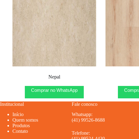
Nepal
Comprar no WhatsApp
Compra
Institucional
Fale conosco
Início
Whatsapp:
Quem somos
(41) 99526-8688
Produtos
Contato
Telefone:
(41) 99524-4430