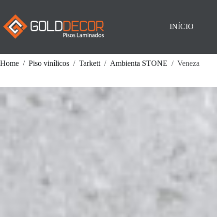
Pular
para
o
INÍCIO
conteúdo
Home
/
Piso vinílicos
/
Tarkett
/
Ambienta STONE
/
Veneza