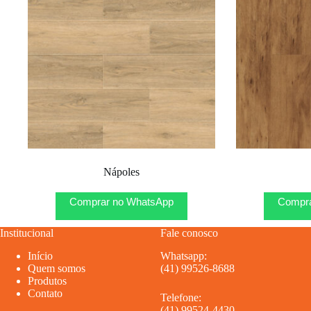
Nápoles
Comprar no WhatsApp
Compra
Institucional
Fale conosco
Início
Whatsapp:
Quem somos
(41) 99526-8688
Produtos
Contato
Telefone:
(41) 99524-4430