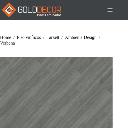
Pular
para
o
conteúdo
Home
/
Piso vinílicos
/
Tarkett
/
Ambienta Design
/
Verbena