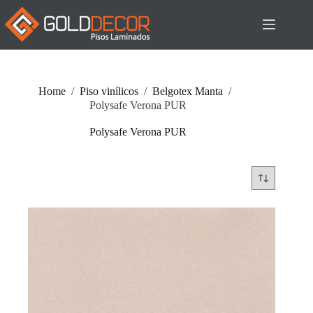
Pular
para
o
conteúdo
Home
/
Piso vinílicos
/
Belgotex Manta
/
Polysafe Verona PUR
Polysafe Verona PUR