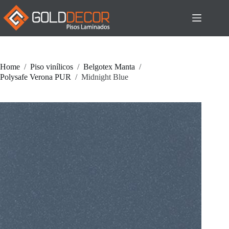
Pular
para
o
conteúdo
Home
/
Piso vinílicos
/
Belgotex Manta
/
Polysafe Verona PUR
/
Midnight Blue