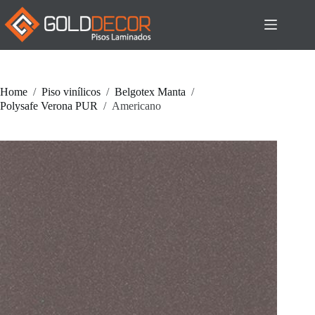
Pular
para
o
conteúdo
Home
/
Piso vinílicos
/
Belgotex Manta
/
Polysafe Verona PUR
/
Americano