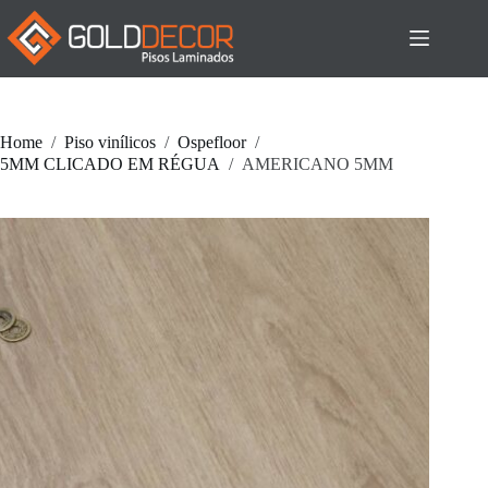
Pular
para
o
conteúdo
Home
/
Piso vinílicos
/
Ospefloor
/
5MM CLICADO EM RÉGUA
/
AMERICANO 5MM