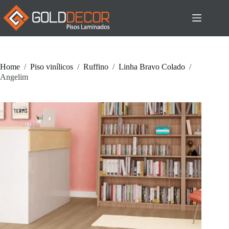
Pular
para
o
conteúdo
Home
/
Piso vinílicos
/
Ruffino
/
Linha Bravo Colado
/
Angelim