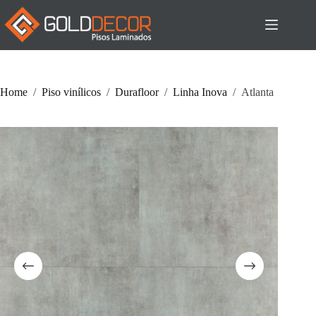
Pular
para
o
conteúdo
Home
/
Piso vinílicos
/
Durafloor
/
Linha Inova
/
Atlanta