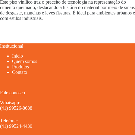
Este piso vinílico traz o preceito de tecnologia na representação do
cimento queimado, destacando a história do material por meio de sinais
de desgaste, manchas e leves fissuras. É ideal para ambientes urbanos e
com estilos industriais.
Institucional
Início
Quem somos
Produtos
Contato
Fale conosco
Whatsapp:
(41) 99526-8688
Telefone:
(41) 99524-4430