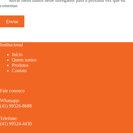
Salvar meus dados neste navegador para a próxima vez que eu
comentar.
Enviar
Institucional
Início
Quem somos
Produtos
Contato
Fale conosco
Whatsapp:
(41) 99526-8688
Telefone:
(41) 99524-4430