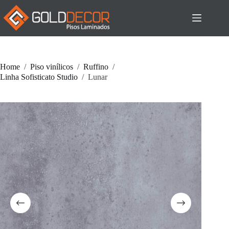
Pular
para
o
conteúdo
Home
/
Piso vinílicos
/
Ruffino
/
Linha Sofisticato Studio
/
Lunar