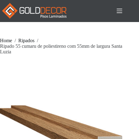
Pular
para
o
conteúdo
Home
/
Ripados
/
Ripado 55 cumaru de poliestireno com 55mm de largura Santa
Luzia