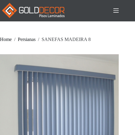
Pular
para
o
conteúdo
Home
/
Persianas
/
SANEFAS MADEIRA 8