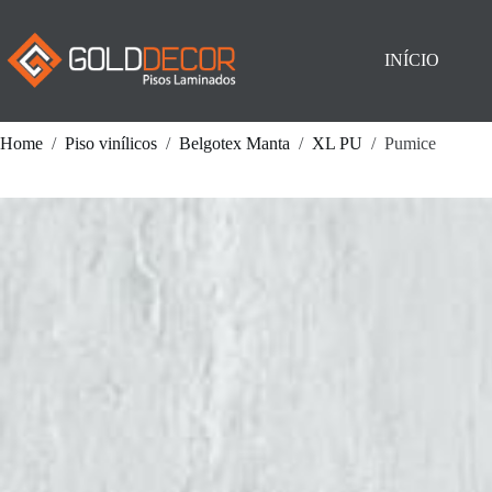
Pular
para
o
INÍCIO
conteúdo
Home
/
Piso vinílicos
/
Belgotex Manta
/
XL PU
/
Pumice