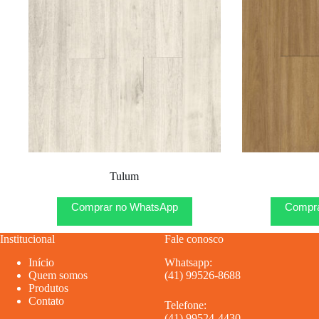
Tulum
Comprar no WhatsApp
Compra
Institucional
Fale conosco
Início
Whatsapp:
Quem somos
(41) 99526-8688
Produtos
Contato
Telefone:
(41) 99524-4430