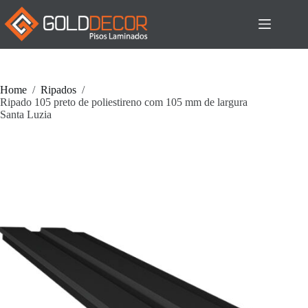
Pular
para
o
conteúdo
Home
/
Ripados
/
Ripado 105 preto de poliestireno com 105 mm de largura
Santa Luzia